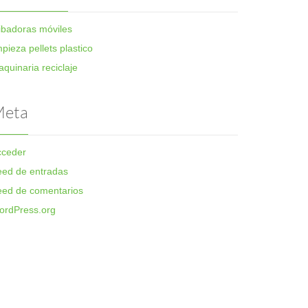
ibadoras móviles
mpieza pellets plastico
quinaria reciclaje
eta
cceder
eed de entradas
eed de comentarios
ordPress.org