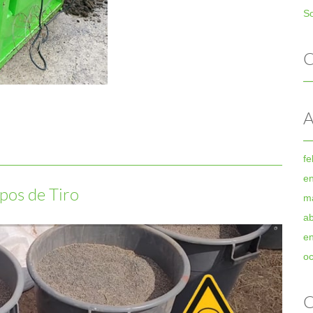
So
C
A
fe
e
pos de Tiro
m
ab
e
oc
C