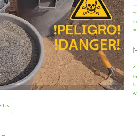
cr
li
ma
M
A
F
F
W
 Tiro